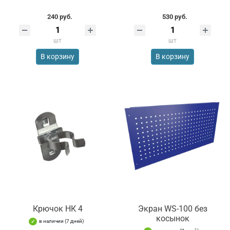
240 руб.
530 руб.
шт
шт
В корзину
В корзину
Крючок НК 4
Экран WS-100 без
косынок
в наличии (7 дней)