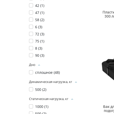
42 (
1
)
Пласт
47 (
1
)
300 л
58 (
2
)
6 (
3
)
72 (
3
)
75 (
1
)
8 (
3
)
90 (
3
)
Дно
сплошное (
48
)
Динамическая нагрузка, кг
500 (
2
)
Статическая нагрузка, кг
1000 (
1
)
Бак д
подог
500 (
2
)