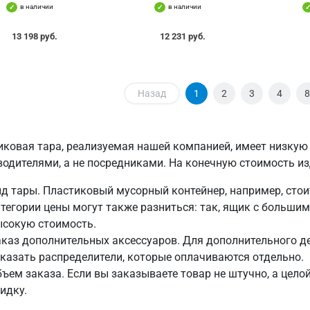
в наличии
в наличии
13 198 руб.
12 231 руб.
Назад
1
2
3
4
8
иковая тара, реализуемая нашей компанией, имеет низкую 
водителями, а не посредниками. На конечную стоимость и
д тары. Пластиковый мусорный контейнер, например, стои
тегории цены могут также разниться: так, ящик с больши
ысокую стоимость.
каз дополнительных аксессуаров. Для дополнительного д
казать распределители, которые оплачиваются отдельно.
ъем заказа. Если вы заказываете товар не штучно, а цел
идку.