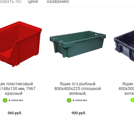
ровать по:
цене
названию
ик пластиковый
Ящик п/э рыбный
Ящик
х148х130 мм, 7967
800х400х225 сплошной
400x30
красный
зеленый,
анти
в наличии
в наличии
360 руб.
900 руб.