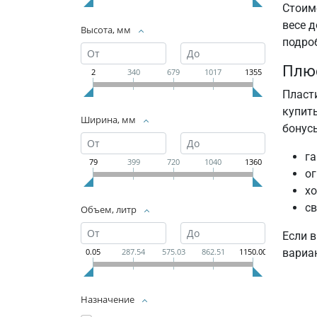
Стоим
весе д
Высота, мм
подро
Плюс
2
340
679
1017
1355
Пласти
купит
Ширина, мм
бонусы
га
79
399
720
1040
1360
о
х
св
Объем, литр
Если 
вариа
0.05
287.54
575.03
862.51
1150.00
Назначение