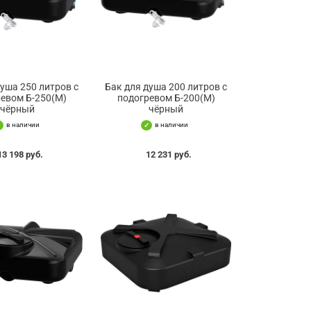
душа 250 литров с
Бак для душа 200 литров с
евом Б-250(М)
подогревом Б-200(М)
чёрный
чёрный
в наличии
в наличии
13 198 руб.
12 231 руб.