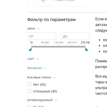
1 товар от 900 руб.
Фильтр по параметрам
Если 
автохи
Цена
следу
пл
31
69 960
139 890
209 819
279 748
п
пл
Цвет
Помим
распре
Материал
Все и
Боковые стенки
тары 
Нет (
45
)
ультр
сплошные (
40
)
чистот
Штабелируемый