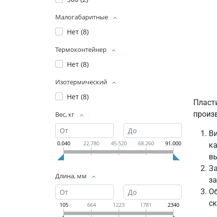
Малогабаритные
Нет (
8
)
Термоконтейнер
Нет (
8
)
Изотермический
Нет (
8
)
Пласт
произ
Вес, кг
Ви
0.040
22.780
45.520
68.260
91.000
ка
в
За
Длина, мм
за
Об
ск
105
664
1223
1781
2340