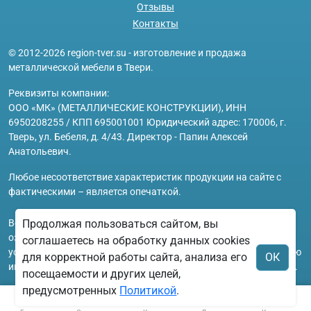
Отзывы
Контакты
© 2012-2026 region-tver.su - изготовление и продажа
металлической мебели в Твери.
Реквизиты компании:
ООО «МК» (МЕТАЛЛИЧЕСКИЕ КОНСТРУКЦИИ), ИНН
6950208255 / КПП 695001001 Юридический адрес: 170006, г.
Тверь, ул. Бебеля, д. 4/43. Директор - Папин Алексей
Анатольевич.
Любое несоответствие характеристик продукции на сайте с
фактическими – является опечаткой.
Вся информация на сайте region-tver.su носит исключительно
Продолжая пользоваться сайтом, вы
ознакомительный и справочный характер и ни при каких
соглашаетесь на обработку данных cookies
условиях не является публичной офертой. Всю дополнительную
для корректной работы сайта, анализа его
ОК
информацию можно узнать по телефонам указанным на сайте.
посещаемости и других целей,
предусмотренных
Политикой
.