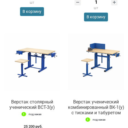
шт
шт
В корзину
В корзину
Верстак столярный
Верстак ученический
ученический ВСТ-3(у)
комбинированный ВК-1(у)
с тисками и табуретом
под заказ
под заказ
25 200 руб.