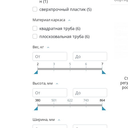
н (
1
)
сверхпрочный пластик (
5
)
Материал каркаса
квадратная труба (
6
)
плоскоовальная труба (
6
)
Вес, кг
2
3
5
6
7
С
рег
Высота, мм
ро
380
501
622
743
864
Ширина, мм