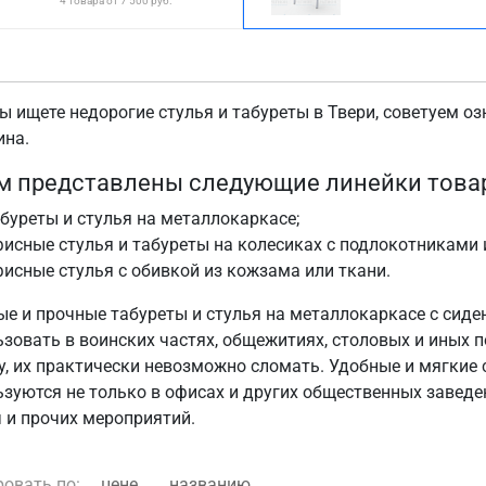
4 товара от 7 500 руб.
ы ищете недорогие стулья и табуреты в Твери, советуем о
ина.
м представлены следующие линейки това
буреты и стулья на металлокаркасе;
исные стулья и табуреты на колесиках c подлокотниками и
исные стулья с обивкой из кожзама или ткани.
ые и прочные табуреты и стулья на металлокаркасе с сид
ьзовать в воинских частях, общежитиях, столовых и иных 
у, их практически невозможно сломать. Удобные и мягкие 
зуются не только в офисах и других общественных заведен
ч и прочих мероприятий.
ровать по:
цене
названию