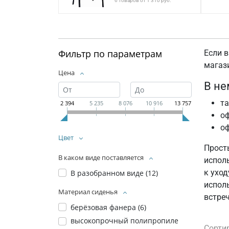
6 товаров от 1 310 руб.
Фильтр по параметрам
Если в
магаз
Цена
В не
та
2 394
5 235
8 076
10 916
13 757
оф
оф
Цвет
Прост
В каком виде поставляется
испол
к уход
В разобранном виде (
12
)
исполь
Материал сиденья
встре
берёзовая фанера (
6
)
высокопрочный полипропиле
Сорти