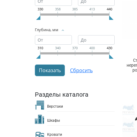
330
358
385
413
440
Глубина, мм
310
340
370
400
430
С
нере
ро
Разделы каталога
Верстаки
Шкафы
Кровати