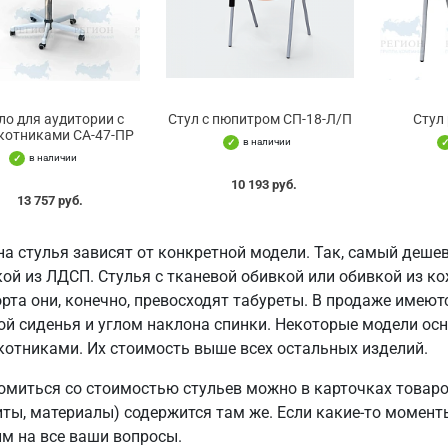
ло для аудитории с
Стул с пюпитром СП-18-Л/П
Стул
котниками СА-47-ПР
в наличии
в наличии
10 193 руб.
13 757 руб.
на стулья зависят от конкретной модели. Так, самый деше
ой из ЛДСП. Стулья с тканевой обивкой или обивкой из ко
та они, конечно, превосходят табуреты. В продаже имеютс
ой сиденья и углом наклона спинки. Некоторые модели ос
котниками. Их стоимость выше всех остальных изделий.
омиться со стоимостью стульев можно в карточках товаро
иты, материалы) содержится там же. Если какие-то момент
им на все ваши вопросы.