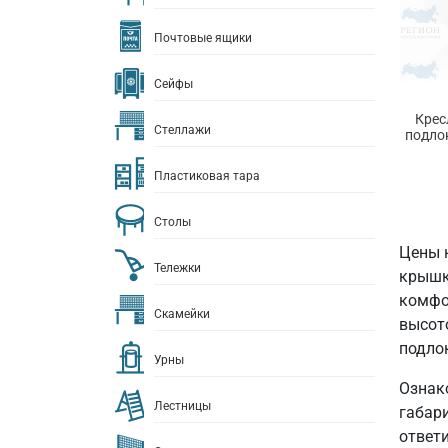
Почтовые ящики
Сейфы
Крес
Стеллажи
подло
Пластиковая тара
Столы
Цены 
Тележки
крышк
комфор
Скамейки
высот
подло
Урны
Ознак
Лестницы
габар
ответ