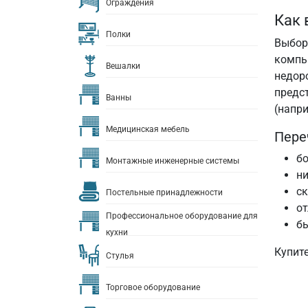
Ограждения
Как 
Полки
Выбор 
компь
Вешалки
недор
предс
Ванны
(напри
Медицинская мебель
Пере
бо
Монтажные инженерные системы
ни
с
Постельные принадлежности
от
Профессиональное оборудование для
бы
кухни
Купите
Стулья
Торговое оборудование