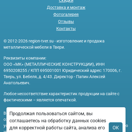
Скидки
Доставка и монтаж
Фотогалерея
Отзывы
Контакты
© 2012-2026 region-tver.su - изготовление и продажа
металлической мебели в Твери.
Реквизиты компании:
ООО «МК» (МЕТАЛЛИЧЕСКИЕ КОНСТРУКЦИИ), ИНН
6950208255 / КПП 695001001 Юридический адрес: 170006, г.
Тверь, ул. Бебеля, д. 4/43. Директор - Папин Алексей
Анатольевич.
Любое несоответствие характеристик продукции на сайте с
фактическими – является опечаткой.
Продолжая пользоваться сайтом, вы
Вся информация на сайте region-tver.su носит исключительно
ознакомительный и справочный характер и ни при каких
соглашаетесь на обработку данных cookies
условиях не является публичной офертой. Всю дополнительную
для корректной работы сайта, анализа его
ОК
информацию можно узнать по телефонам указанным на сайте.