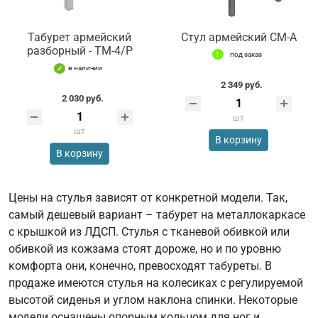
Табурет армейский
Стул армейский СМ-А
разборный - ТМ-4/Р
под заказ
в наличии
2 349 руб.
2 030 руб.
шт
шт
В корзину
В корзину
Цены на стулья зависят от конкретной модели. Так,
самый дешевый вариант – табурет на металлокаркасе
с крышкой из ЛДСП. Стулья с тканевой обивкой или
обивкой из кожзама стоят дороже, но и по уровню
комфорта они, конечно, превосходят табуреты. В
продаже имеются стулья на колесиках с регулируемой
высотой сиденья и углом наклона спинки. Некоторые
модели оснащены опорным кольцом для ног и