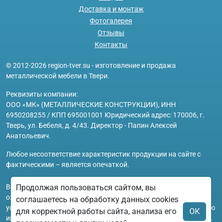
Доставка и монтаж
Фотогалерея
Отзывы
Контакты
© 2012-2026 region-tver.su - изготовление и продажа
металлической мебели в Твери.
Реквизиты компании:
ООО «МК» (МЕТАЛЛИЧЕСКИЕ КОНСТРУКЦИИ), ИНН
6950208255 / КПП 695001001 Юридический адрес: 170006, г.
Тверь, ул. Бебеля, д. 4/43. Директор - Папин Алексей
Анатольевич.
Любое несоответствие характеристик продукции на сайте с
фактическими – является опечаткой.
Продолжая пользоваться сайтом, вы
Вся информация на сайте region-tver.su носит исключительно
ознакомительный и справочный характер и ни при каких
соглашаетесь на обработку данных cookies
условиях не является публичной офертой. Всю дополнительную
для корректной работы сайта, анализа его
ОК
информацию можно узнать по телефонам указанным на сайте.