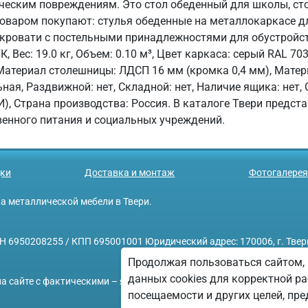
ическим повреждениям. Это стол обеденный для школы, сто
 товаром покупают: стулья обеденные на металлокаркасе 
 кровати с постельными принадлежностями для обустройст
, Вес: 19.0 кг, Объем: 0.10 м³, Цвет каркаса: серый RAL 7
 Материал столешницы: ЛДСП 16 мм (кромка 0,4 мм), Мате
ая, Раздвижной: нет, Складной: нет, Наличие ящика: нет, 
Страна производства: Россия. В каталоге Твери предста
енного питания и социальных учреждений.
ки
Доставка и монтаж
Фотогалерея
ажа металлической мебели в Твери.
208255 / КПП 695001001 Юридический адрес: 170006, г. Тверь, у
Продолжая пользоваться сайтом, 
данных cookies для корректной ра
а сайте с фактическими – является опечаткой.
посещаемости и других целей, п