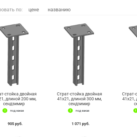
ровать по:
цене
названию
ат-стойка двойная
Страт-стойка двойная
Страт-
21, длиной 200 мм,
41х21, длиной 300 мм,
41х21,
сендзимир
сендзимир
с
под заказ
под заказ
905 руб.
1 071 руб.