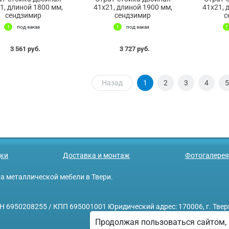
1, длиной 1800 мм,
41х21, длиной 1900 мм,
41х21, 
сендзимир
сендзимир
с
под заказ
под заказ
3 561 руб.
3 727 руб.
Назад
1
2
3
4
5
ки
Доставка и монтаж
Фотогалерея
ажа металлической мебели в Твери.
208255 / КПП 695001001 Юридический адрес: 170006, г. Тверь, у
Продолжая пользоваться сайтом, 