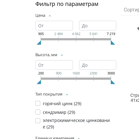
Фильтр по параметрам
Сорти
Цена
905
2 484
4 062
5 641
7 219
Высота, мм
200
900
1600
2300
3000
Тип покрытия
Стр
41х
горячий цинк (
29
)
сендзимир (
29
)
электрохимическое цинковани
е (
29
)
Единица измерения