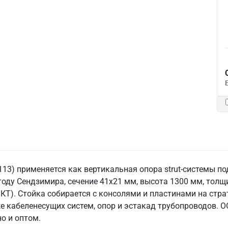
113) применяется как вертикальная опора strut-системы п
оду Сендзимира, сечение 41x21 мм, высота 1300 мм, толщи
Т). Стойка собирается с консолями и пластинами на стра
аже кабеленесущих систем, опор и эстакад трубопровод
но и оптом.