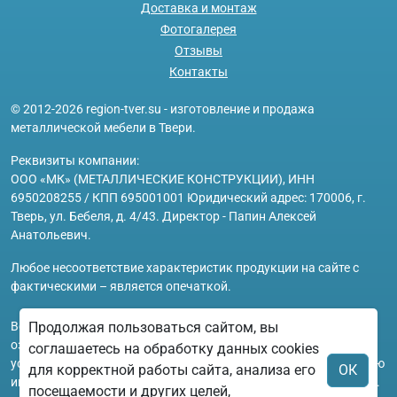
Доставка и монтаж
Фотогалерея
Отзывы
Контакты
© 2012-2026 region-tver.su - изготовление и продажа
металлической мебели в Твери.
Реквизиты компании:
ООО «МК» (МЕТАЛЛИЧЕСКИЕ КОНСТРУКЦИИ), ИНН
6950208255 / КПП 695001001 Юридический адрес: 170006, г.
Тверь, ул. Бебеля, д. 4/43. Директор - Папин Алексей
Анатольевич.
Любое несоответствие характеристик продукции на сайте с
фактическими – является опечаткой.
Продолжая пользоваться сайтом, вы
Вся информация на сайте region-tver.su носит исключительно
ознакомительный и справочный характер и ни при каких
соглашаетесь на обработку данных cookies
условиях не является публичной офертой. Всю дополнительную
для корректной работы сайта, анализа его
ОК
информацию можно узнать по телефонам указанным на сайте.
посещаемости и других целей,