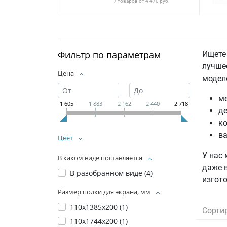
7 товаров от 4 470 руб.
Фильтр по параметрам
Ищете
лучше
Цена
модел
ме
1 605
1 883
2 162
2 440
2 718
де
ко
ва
Цвет
У нас
В каком виде поставляется
даже 
В разобранном виде (
4
)
изгото
Размер полки для экрана, мм
110х1385х200 (
1
)
Сорти
110х1744х200 (
1
)