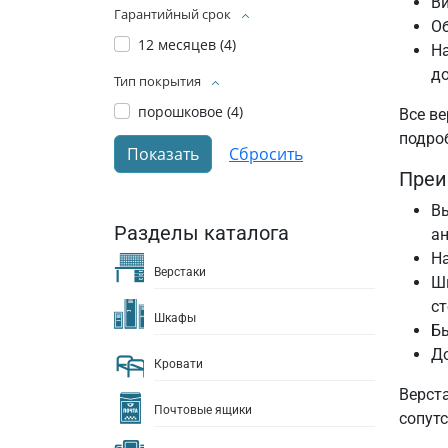
В
Гарантийный срок
О
12 месяцев (
4
)
На
до
Тип покрытия
порошковое (
4
)
Все ве
подро
Преи
Вы
Разделы каталога
ан
На
Верстаки
Ш
ст
Шкафы
Бы
До
Кровати
Верст
Почтовые ящики
сопут