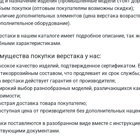
ид и назначение изделия (промышленные модели стоят до
бъем покупки (оптовым покупателям возможны скидки);
личие дополнительных элементов (цена верстака возрастет
полнительное оборудование).
рстаки в нашем каталоге имеет подробное описание, так ж
бными характеристиками.
мущества покупки верстака у нас:
сокое качество изделий, подтвержденное сертификатом. 
тикоррозийным составом, что продлевает их срок службы;
 верстаки действует гарантия от производителя;
ирокий выбор разнообразных моделей, различающихся как
оимости;
страя доставка товара покупателю;
ступная цена от производителя без дополнительных нацен
аки поставляются в разобранном виде вместе с инструкцие
ствующими документами.