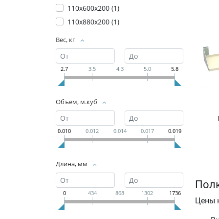
110х600х200 (
1
)
110х880х200 (
1
)
Вес, кг
2.7
3.5
4.3
5.0
5.8
Объем, м.куб
0.010
0.012
0.014
0.017
0.019
Длина, мм
Полк
0
434
868
1302
1736
Цены 