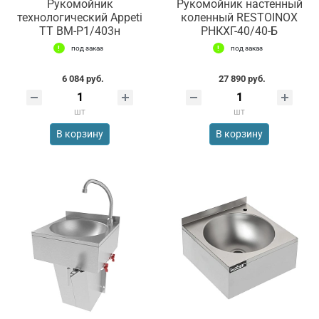
Рукомойник
Рукомойник настенный
технологический Appeti
коленный RESTOINOX
ТТ ВМ-Р1/403н
РНКXГ-40/40-Б
под заказ
под заказ
6 084 руб.
27 890 руб.
шт
шт
В корзину
В корзину