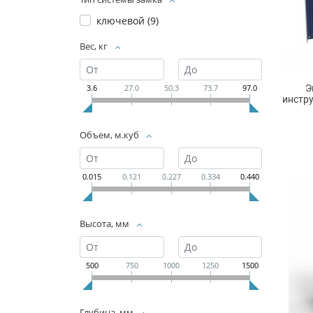
ключевой (
9
)
Вес, кг
Э
3.6
27.0
50.3
73.7
97.0
инстр
Объем, м.куб
0.015
0.121
0.227
0.334
0.440
Высота, мм
500
750
1000
1250
1500
Глубина, мм