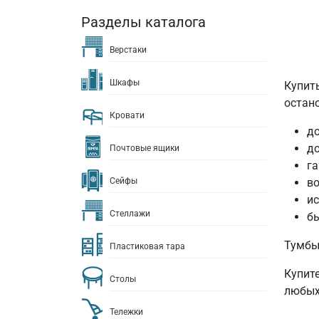
Разделы каталога
Верстаки
Шкафы
Купит
остан
Кровати
до
д
Почтовые ящики
га
Сейфы
во
ис
Стеллажи
бы
Тумбы
Пластиковая тара
Купит
Столы
любых
Тележки