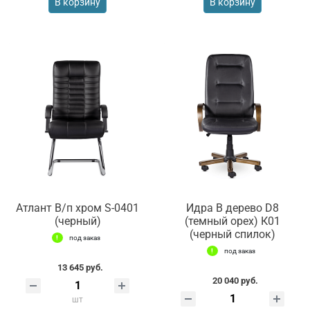
В корзину
В корзину
Атлант В/п хром S-0401
Идра В дерево D8
(черный)
(темный орех) К01
(черный спилок)
под заказ
под заказ
13 645 руб.
20 040 руб.
шт