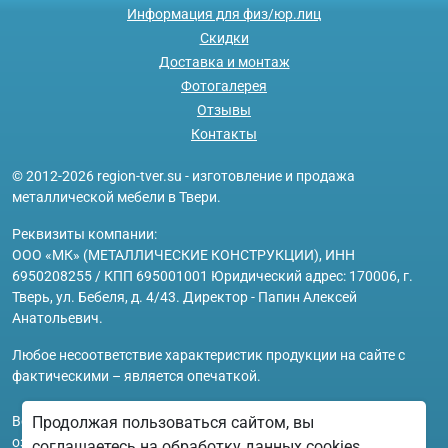
Информация для физ/юр.лиц
Скидки
Доставка и монтаж
Фотогалерея
Отзывы
Контакты
© 2012-2026 region-tver.su - изготовление и продажа
металлической мебели в Твери.
Реквизиты компании:
ООО «МК» (МЕТАЛЛИЧЕСКИЕ КОНСТРУКЦИИ), ИНН
6950208255 / КПП 695001001 Юридический адрес: 170006, г.
Тверь, ул. Бебеля, д. 4/43. Директор - Папин Алексей
Анатольевич.
Любое несоответствие характеристик продукции на сайте с
фактическими – является опечаткой.
Вся информация на сайте region-tver.su носит исключительно
Продолжая пользоваться сайтом, вы
ознакомительный и справочный характер и ни при каких
соглашаетесь на обработку данных cookies