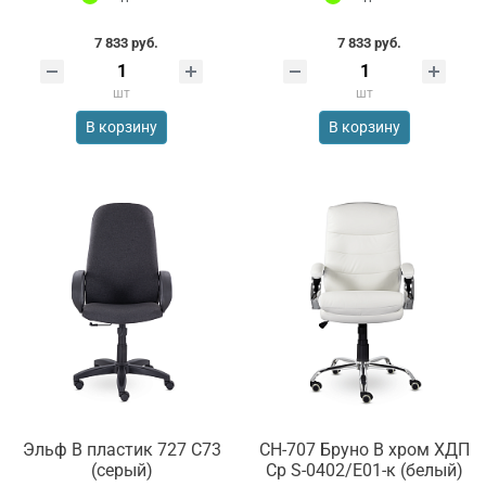
7 833 руб.
7 833 руб.
шт
шт
В корзину
В корзину
Эльф В пластик 727 С73
СН-707 Бруно В хром ХДП
(серый)
Ср S-0402/Е01-к (белый)