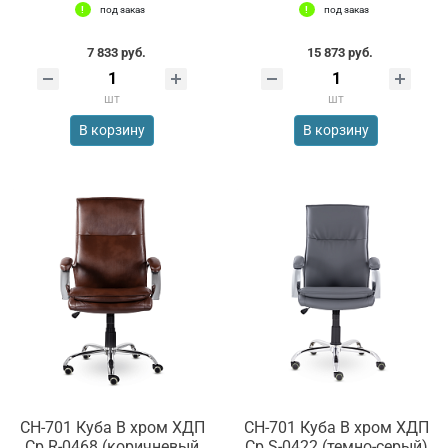
под заказ
под заказ
7 833 руб.
15 873 руб.
шт
шт
В корзину
В корзину
СН-701 Куба В хром ХДП
СН-701 Куба В хром ХДП
Ср R-0468 (коричневый
Ср S-0422 (темно-серый)