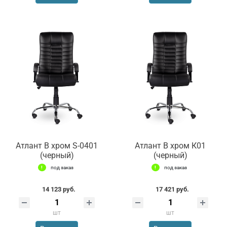
Атлант В хром S-0401
Атлант В хром К01
(черный)
(черный)
под заказ
под заказ
14 123 руб.
17 421 руб.
шт
шт