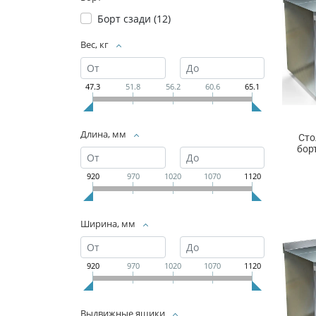
Борт сзади (
12
)
Вес, кг
47.3
51.8
56.2
60.6
65.1
Длина, мм
Сто
бор
920
970
1020
1070
1120
Ширина, мм
920
970
1020
1070
1120
Выдвижные ящики