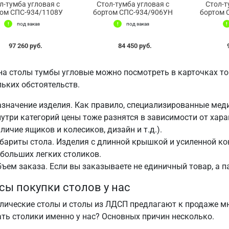
л-тумба угловая с
Стол-тумба угловая с
Стол-т
ом СПС-934/1108У
бортом СПС-934/906УН
бортом 
под заказ
под заказ
97 260 руб.
84 450 руб.
на столы тумбы угловые можно посмотреть в карточках тов
льких обстоятельств.
значение изделия. Как правило, специализированные мед
утри категорий цены тоже разнятся в зависимости от хара
личие ящиков и колесиков, дизайн и т.д.).
бариты стола. Изделия с длинной крышкой и усиленной ко
больших легких столиков.
ъем заказа. Если вы заказываете не единичный товар, а 
ы покупки столов у нас
лические столы и столы из ЛДСП предлагают к продаже мн
ать столики именно у нас? Основных причин несколько.