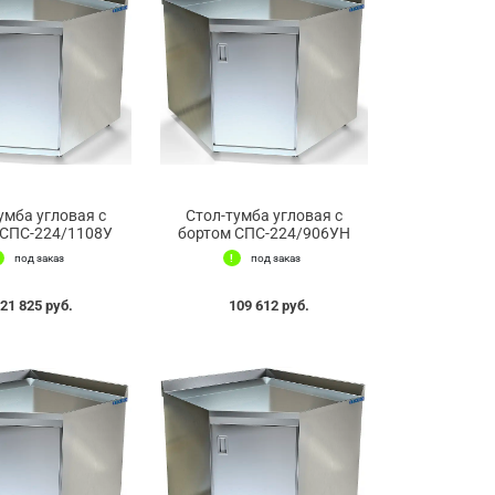
умба угловая с
Стол-тумба угловая с
 СПС-224/1108У
бортом СПС-224/906УН
под заказ
под заказ
21 825 руб.
109 612 руб.