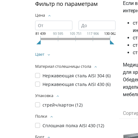
Фильтр по параметрам
Если в
интер
Цена
ст
ин
81 439
93 595
105 751
117 906
130 062
с
ст
ст
Цвет
Медиц
Материал столешницы стола
для х
Нержавеющая сталь AISI 304 (
6
)
Обеде
Нержавеющая сталь AISI 430 (
6
)
издел
мебел
Упаковка
стрейч/картон (
12
)
Сорти
Полки
Сплошная полка AISI 430 (
12
)
Борт