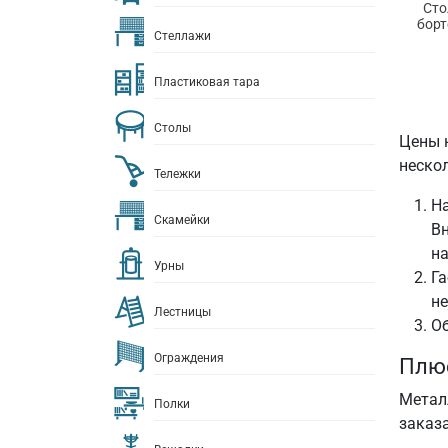
Сто
борт
Стеллажи
Пластиковая тара
Столы
Цены 
неско
Тележки
На
Скамейки
Вн
на
Урны
Га
не
Лестницы
Об
Ограждения
Плюс
Метал
Полки
заказ