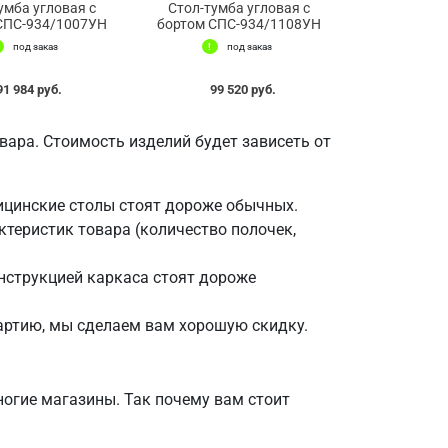
умба угловая с
Стол-тумба угловая с
СПС-934/1007УН
бортом СПС-934/1108УН
под заказ
под заказ
91 984 руб.
99 520 руб.
ара. Стоимость изделий будет зависеть от
ицинские столы стоят дороже обычных.
ктеристик товара (количество полочек,
нструкцией каркаса стоят дороже
партию, мы сделаем вам хорошую скидку.
огие магазины. Так почему вам стоит