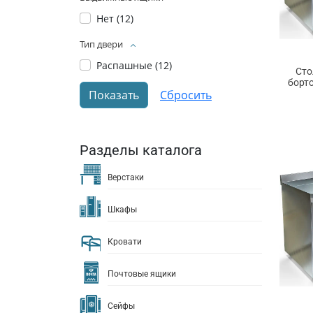
Нет (
12
)
Тип двери
Распашные (
12
)
Сто
борт
Разделы каталога
Верстаки
Шкафы
Кровати
Почтовые ящики
Сейфы