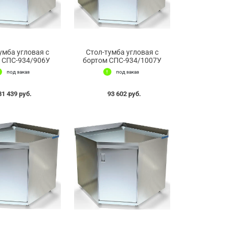
умба угловая с
Стол-тумба угловая с
 СПС-934/906У
бортом СПС-934/1007У
под заказ
под заказ
81 439 руб.
93 602 руб.