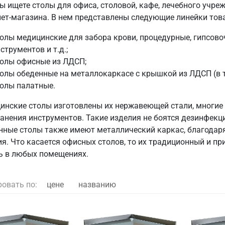
ы ищете столы для офиса, столовой, кафе, лечебного учре
нет-магазина. В нем представлены следующие линейки тов
олы медицинские для забора крови, процедурные, гипсово
струментов и т.д.;
толы офисные из ЛДСП;
олы обеденные на металлокаркасе с крышкой из ЛДСП (в т
олы палатные.
инские столы изготовлены их нержавеющей стали, многи
ранения инструментов. Такие изделия не боятся дезинфекц
нные столы также имеют металлический каркас, благодар
ия. Что касается офисных столов, то их традиционный и 
ь в любых помещениях.
ровать по:
цене
названию