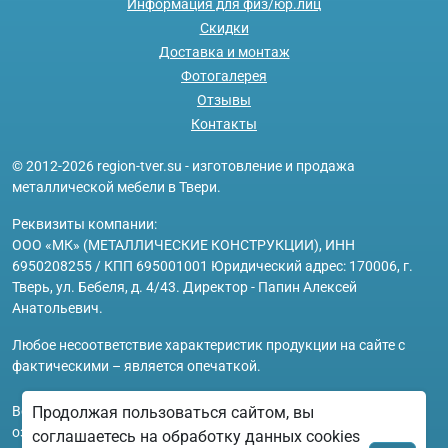
Информация для физ/юр.лиц
Скидки
Доставка и монтаж
Фотогалерея
Отзывы
Контакты
© 2012-2026 region-tver.su - изготовление и продажа
металлической мебели в Твери.
Реквизиты компании:
ООО «МК» (МЕТАЛЛИЧЕСКИЕ КОНСТРУКЦИИ), ИНН
6950208255 / КПП 695001001 Юридический адрес: 170006, г.
Тверь, ул. Бебеля, д. 4/43. Директор - Папин Алексей
Анатольевич.
Любое несоответствие характеристик продукции на сайте с
фактическими – является опечаткой.
Продолжая пользоваться сайтом, вы
Вся информация на сайте region-tver.su носит исключительно
ознакомительный и справочный характер и ни при каких
соглашаетесь на обработку данных cookies