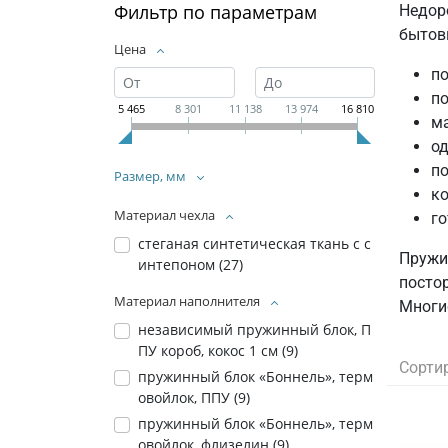
Фильтр по параметрам
Недор
бытов
Цена
по
п
5 465
8 301
11 138
13 974
16 810
ма
од
по
Размер, мм
ко
Материал чехла
го
стеганая синтетическая ткань с с
Пружи
интепоном (
27
)
посто
Материал наполнителя
Многи
независимый пружинный блок, П
ПУ короб, кокос 1 см (
9
)
Сорти
пружинный блок «Боннель», терм
овойлок, ППУ (
9
)
пружинный блок «Боннель», терм
овойлок, флизелин (
9
)