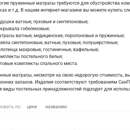
огие пружинные матрасы требуются для обустройства комна
ках и т.д. В нашем интернет-магазине вы можете купить 
душки ватные, пуховые и синтепоновые;
окрывала гобеленовые;
трасы ватные, медицинские, поролоновые и пружинные;
еяла синтепоновые, ватные, пуховые, полушерстяные;
лотенца махровые, гостиничные, вафельные;
мплекты постельного белья;
товые комплекты спального места.
нные матрасы, несмотря на свою недорогую стоимость, вы
ронних запахов. Изделия соответствуют требованиям СанП
е виды постельных принадлежностей подходят для использ
ровать по:
цене
названию