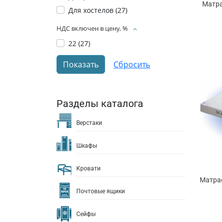
Матра
Для хостелов (
27
)
НДС включен в цену, %
22 (
27
)
Разделы каталога
Верстаки
Шкафы
Кровати
Матра
Почтовые ящики
Сейфы