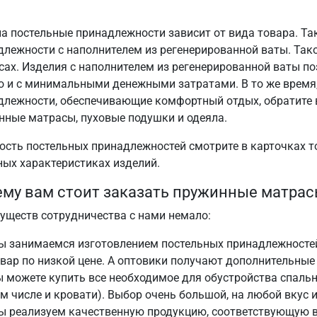
на постельные принадлежности зависит от вида товара. Та
длежности с наполнителем из регенерированной ваты. Тако
сах. Изделия с наполнителем из регенерированной ваты п
о и с минимальными денежными затратами. В то же время
длежности, обеспечивающие комфортный отдых, обратите 
нные матрасы, пуховые подушки и одеяла.
ость постельных принадлежностей смотрите в карточках т
ных характеристиках изделий.
му вам стоит заказать пружинные матрас
уществ сотрудничества с нами немало:
ы занимаемся изготовлением постельных принадлежносте
вар по низкой цене. А оптовики получают дополнительные
 можете купить все необходимое для обустройства спальн
м числе и кровати). Выбор очень большой, на любой вкус 
ы реализуем качественную продукцию, соответствующую в