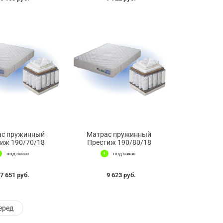
ас пружинный
Матрас пружинный
иж 190/70/18
Престиж 190/80/18
под заказ
под заказ
7 651 руб.
9 623 руб.
еред