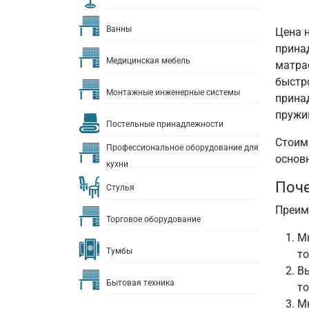
Ванны
Цена 
прина
Медицинская мебель
матра
быстр
Монтажные инженерные системы
прина
пружи
Постельные принадлежности
Стоим
Профессиональное оборудование для
основ
кухни
Поче
Стулья
Преим
Торговое оборудование
М
Тумбы
то
Вы
Бытовая техника
то
М