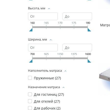
Высота, мм
160
165
170
175
180
Матра
Ширина, мм
700
925
1150
1375
1600
Наполнитель матраса
Пружинные (
27
)
Назначение матраса
Для гостиниц (
27
)
Для отелей (
27
)
Для рабочих (
2
)