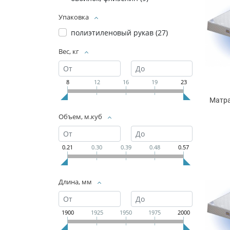
Упаковка
полиэтиленовый рукав (
27
)
Вес, кг
8
12
16
19
23
Матра
Объем, м.куб
0.21
0.30
0.39
0.48
0.57
Длина, мм
1900
1925
1950
1975
2000