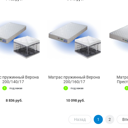
с пружинный Верона
Матрас пружинный Верона
Матр
200/140/17
200/160/17
Прест
под заказ
под заказ
8 836 руб.
10 098 руб.
Назад
1
2
Вп