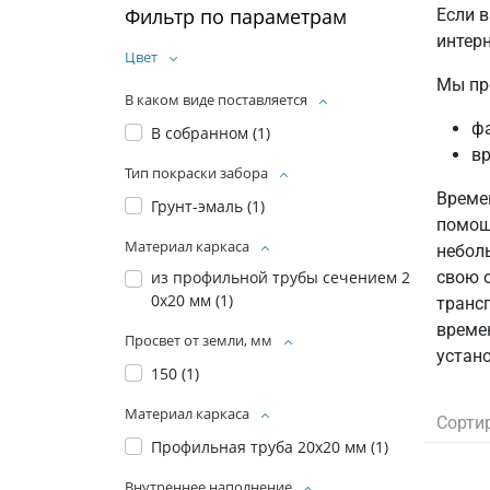
Фильтр по параметрам
Если 
интерн
Цвет
Мы пр
В каком виде поставляется
ф
В собранном (
1
)
в
Тип покраски забора
Време
Грунт-эмаль (
1
)
помощ
Материал каркаса
неболь
свою 
из профильной трубы сечением 2
0х20 мм (
1
)
транс
време
Просвет от земли, мм
устан
150 (
1
)
Материал каркаса
Сорти
Профильная труба 20x20 мм (
1
)
Внутреннее наполнение