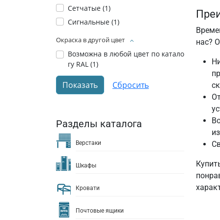
Сетчатые (
1
)
Преи
Сигнальные (
1
)
Време
Окраска в другой цвет
нас? 
Возможна в любой цвет по катало
Н
гу RAL (
1
)
пр
ск
От
у
Во
Разделы каталога
из
Верстаки
Св
Купит
Шкафы
понрав
харак
Кровати
Почтовые ящики