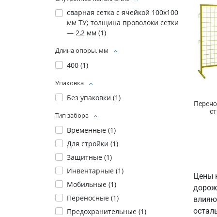
сварная сетка с ячейкой 100х100
мм ТУ; толщина проволоки сетки
— 2,2 мм (
1
)
Длина опоры, мм
400 (
1
)
Упаковка
Без упаковки (
1
)
Перено
с
Тип забора
Временные (
1
)
Для стройки (
1
)
Защитные (
1
)
Инвентарные (
1
)
Цены 
Мобильные (
1
)
дорож
Переносные (
1
)
влияют
осталь
Предохранительные (
1
)