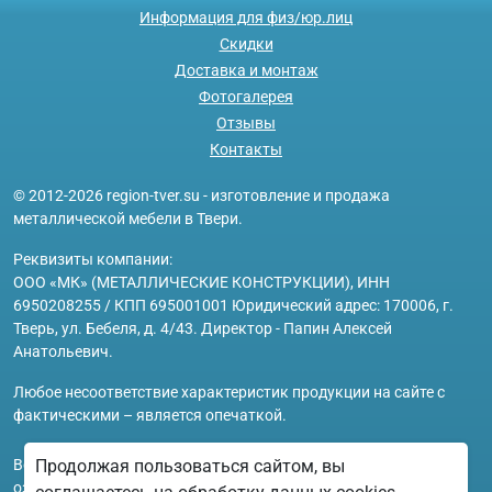
Информация для физ/юр.лиц
Скидки
Доставка и монтаж
Фотогалерея
Отзывы
Контакты
© 2012-2026 region-tver.su - изготовление и продажа
металлической мебели в Твери.
Реквизиты компании:
ООО «МК» (МЕТАЛЛИЧЕСКИЕ КОНСТРУКЦИИ), ИНН
6950208255 / КПП 695001001 Юридический адрес: 170006, г.
Тверь, ул. Бебеля, д. 4/43. Директор - Папин Алексей
Анатольевич.
Любое несоответствие характеристик продукции на сайте с
фактическими – является опечаткой.
Вся информация на сайте region-tver.su носит исключительно
Продолжая пользоваться сайтом, вы
ознакомительный и справочный характер и ни при каких