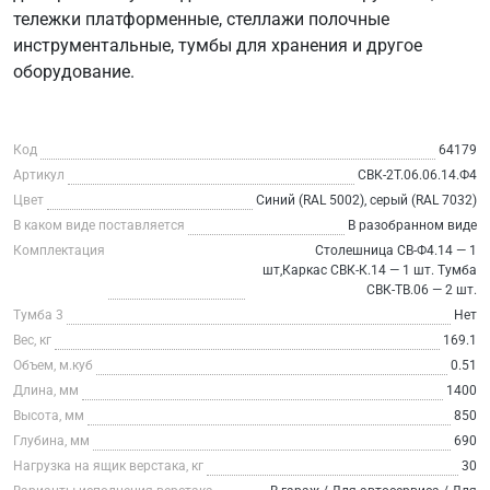
тележки платформенные, стеллажи полочные
инструментальные, тумбы для хранения и другое
оборудование.
Код
64179
Артикул
СВК-2Т.06.06.14.Ф4
Цвет
Синий (RAL 5002), серый (RAL 7032)
В каком виде поставляется
В разобранном виде
Комплектация
Столешница СВ-Ф4.14 — 1
шт,Каркас СВК-К.14 — 1 шт. Тумба
СВК-ТВ.06 — 2 шт.
Тумба 3
Нет
Вес, кг
169.1
Объем, м.куб
0.51
Длина, мм
1400
Высота, мм
850
Глубина, мм
690
Нагрузка на ящик верстака, кг
30