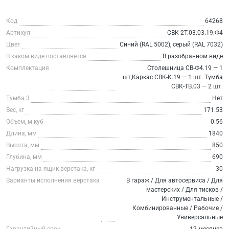
Код
64268
Артикул
СВК-2Т.03.03.19.Ф4
Цвет
Синий (RAL 5002), серый (RAL 7032)
В каком виде поставляется
В разобранном виде
Комплектация
Столешница СВ-Ф4.19 — 1
шт,Каркас СВК-К.19 — 1 шт. Тумба
СВК-ТВ.03 — 2 шт.
Тумба 3
Нет
Вес, кг
171.53
Объем, м.куб
0.56
Длина, мм
1840
Высота, мм
850
Глубина, мм
690
Нагрузка на ящик верстака, кг
30
Варианты исполнения верстака
В гараж / Для автосервиса / Для
мастерских / Для тисков /
Инструментальные /
Комбинированные / Рабочие /
Универсальные
Гарантийный срок
12 месяцев