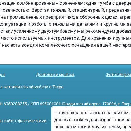
 оснащен комбинированным хранением: одна тумба с дверце
говечностью. Верстак тяжелый, стационарный, предназна
я на промышленных предприятиях, в сборочных цехах, агре
эксплуатации и работы с тяжелыми деталями и крупными 
верстаку усиленному двухтумбовому мы рекомендуем добав
 часто используемых инструментов. Для хранения крупны
 нас есть все для комплексного оснащения вашей мастер
ки
Доставка и монтаж
Фотогалерея
ажа металлической мебели в Твери.
208255 / КПП 695001001 Юридический адрес: 170006, г. Тверь, у
Продолжая пользоваться сайтом, 
данных cookies для корректной ра
а сайте с фактическими – является опечаткой.
посещаемости и других целей, п