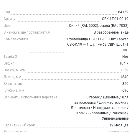
Код
64152
Артикул
СВК-1Т.01.00.19
Цвет
Синий (RAL 5002), серый (RAL 7032)
В каком виде поставляется
В разобранном виде
Комплектация
Столешница СВ-СО.19 — 1 шт,Каркас
СВК-К.19 — 1 шт. Тумба СВК-ТД.01- 1
шт.
Тумба 3
Нет
Вес, кг
104.7
Объем, м.куб
0.39
Длина, мм
1840
Высота, мм
850
Глубина, мм
690
Варианты исполнения верстака
В гараж / Дешевые / Для
автосервиса / Для мастерских /
Для тисков / Инструментальные /
Комбинированные / Рабочие /
Универсальные
Гарантийный срок
12 месяцев
Тип покрытия
порошковое