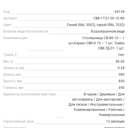
Код
64134
Артикул
СВК-1Т.01.00.10.Ф6
Цвет
Синий (RAL 5002), серый (RAL 7032)
В каком виде поставляется
В разобранном виде
Комплектация
Столешница СВ-Ф6.10 — 1
шт,Каркас СВК-К.10 — 1 шт. Тумба
СВК-ТД.01- 1 шт.
Тумба 3
Нет
Вес, кг
86.66
Объем, м.куб
0.28
Длина, мм
980
Высота, мм
850
Глубина, мм
690
Варианты исполнения верстака
В гараж / Дешевые / Для
автосервиса / Для мастерских /
Для тисков / Инструментальные /
Комбинированные / Рабочие /
Универсальные
Гарантийный срок
12 месяцев
Тип покрытия
порошковое