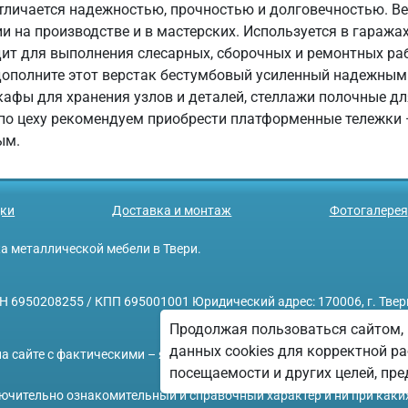
 отличается надежностью, прочностью и долговечностью. В
 на производстве и в мастерских. Используется в гаражах
дит для выполнения слесарных, сборочных и ремонтных ра
 дополните этот верстак бестумбовый усиленный надежным
фы для хранения узлов и деталей, стеллажи полочные для
 по цеху рекомендуем приобрести платформенные тележки 
ым.
ки
Доставка и монтаж
Фотогалерея
ажа металлической мебели в Твери.
208255 / КПП 695001001 Юридический адрес: 170006, г. Тверь, у
Продолжая пользоваться сайтом, 
данных cookies для корректной ра
а сайте с фактическими – является опечаткой.
посещаемости и других целей, п
ключительно ознакомительный и справочный характер и ни при каки