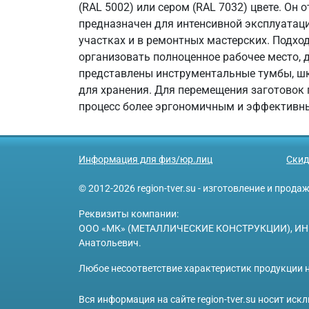
(RAL 5002) или сером (RAL 7032) цвете. Он
предназначен для интенсивной эксплуатации
участках и в ремонтных мастерских. Подхо
организовать полноценное рабочее место,
представлены инструментальные тумбы, шка
для хранения. Для перемещения заготовок
процесс более эргономичным и эффективн
Информация для физ/юр.лиц
Скид
© 2012-2026 region-tver.su - изготовление и прод
Реквизиты компании:
ООО «МК» (МЕТАЛЛИЧЕСКИЕ КОНСТРУКЦИИ), ИНН 6950
Анатольевич.
Любое несоответствие характеристик продукции н
Вся информация на сайте region-tver.su носит ис