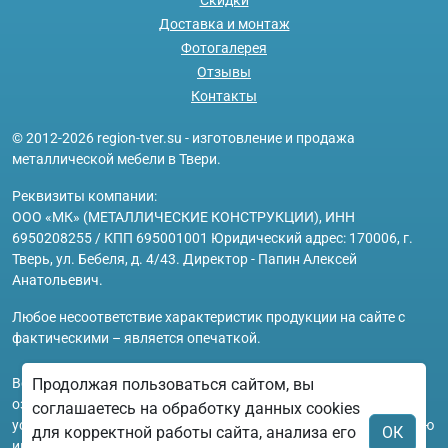
Доставка и монтаж
Фотогалерея
Отзывы
Контакты
© 2012-2026 region-tver.su - изготовление и продажа
металлической мебели в Твери.
Реквизиты компании:
ООО «МК» (МЕТАЛЛИЧЕСКИЕ КОНСТРУКЦИИ), ИНН
6950208255 / КПП 695001001 Юридический адрес: 170006, г.
Тверь, ул. Бебеля, д. 4/43. Директор - Папин Алексей
Анатольевич.
Любое несоответствие характеристик продукции на сайте с
фактическими – является опечаткой.
Вся информация на сайте region-tver.su носит исключительно
Продолжая пользоваться сайтом, вы
ознакомительный и справочный характер и ни при каких
соглашаетесь на обработку данных cookies
условиях не является публичной офертой. Всю дополнительную
для корректной работы сайта, анализа его
ОК
информацию можно узнать по телефонам указанным на сайте.