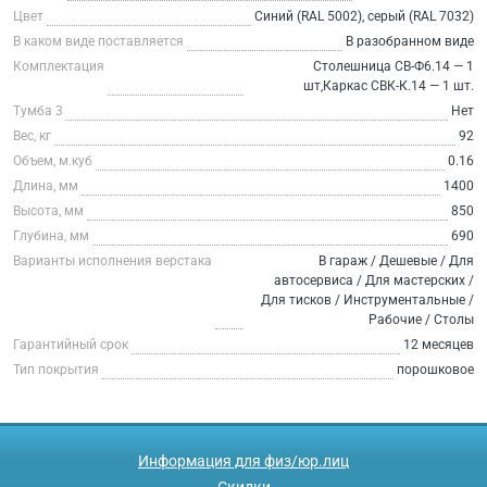
Цвет
Синий (RAL 5002), серый (RAL 7032)
В каком виде поставляется
В разобранном виде
Комплектация
Столешница СВ-Ф6.14 — 1
шт,Каркас СВК-К.14 — 1 шт.
Тумба 3
Нет
Вес, кг
92
Объем, м.куб
0.16
Длина, мм
1400
Высота, мм
850
Глубина, мм
690
Варианты исполнения верстака
В гараж / Дешевые / Для
автосервиса / Для мастерских /
Для тисков / Инструментальные /
Рабочие / Столы
Гарантийный срок
12 месяцев
Тип покрытия
порошковое
Информация для физ/юр.лиц
Скидки