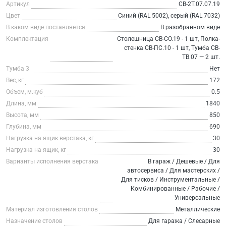
Артикул
СВ-2Т.07.07.19
Цвет
Синий (RAL 5002), серый (RAL 7032)
В каком виде поставляется
В разобранном виде
Комплектация
Столешница СВ-СО.19 - 1 шт, Полка-
стенка СВ-ПС.10 - 1 шт, Тумба СВ-
ТВ.07 — 2 шт.
Тумба 3
Нет
Вес, кг
172
Объем, м.куб
0.5
Длина, мм
1840
Высота, мм
850
Глубина, мм
690
Нагрузка на ящик верстака, кг
30
Нагрузка на ящик, кг
30
Варианты исполнения верстака
В гараж / Дешевые / Для
автосервиса / Для мастерских /
Для тисков / Инструментальные /
Комбинированные / Рабочие /
Универсальные
Материал изготовления столов
Металлические
Назначение столов
Для гаража / Слесарные