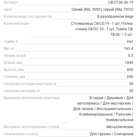
Артикул
СВ-2Т.06.06.19
Цвет
Синий (RAL 5002), серый (RAL 7032)
В каком виде поставляется
В разобранном виде
Комплектация
Столешница СВ-СО.19 - 1 шт, Полка-
стенка СВ-ПС.10 - 1 шт, Тумба СВ-
ТВ.06 — 2 шт.
Тумба 3
Нет
Вес, кг
165.4
Объем, м.куб
0.5
Длина, мм
1840
Высота, мм
850
Глубина, мм
690
Нагрузка на ящик верстака, кг
30
Нагрузка на ящик, кг
30
Варианты исполнения верстака
В гараж / Дешевые / Для
автосервиса / Для мастерских /
Для тисков / Инструментальные /
Комбинированные / Рабочие /
Универсальные
Материал изготовления столов
Металлические
Назначение столов
Для гаража / Слесарные