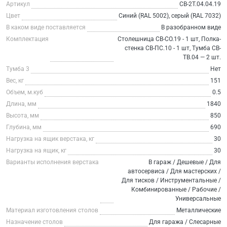
Артикул
СВ-2Т.04.04.19
Цвет
Синий (RAL 5002), серый (RAL 7032)
В каком виде поставляется
В разобранном виде
Комплектация
Столешница СВ-СО.19 - 1 шт, Полка-
стенка СВ-ПС.10 - 1 шт, Тумба СВ-
ТВ.04 — 2 шт.
Тумба 3
Нет
Вес, кг
151
Объем, м.куб
0.5
Длина, мм
1840
Высота, мм
850
Глубина, мм
690
Нагрузка на ящик верстака, кг
30
Нагрузка на ящик, кг
30
Варианты исполнения верстака
В гараж / Дешевые / Для
автосервиса / Для мастерских /
Для тисков / Инструментальные /
Комбинированные / Рабочие /
Универсальные
Материал изготовления столов
Металлические
Назначение столов
Для гаража / Слесарные