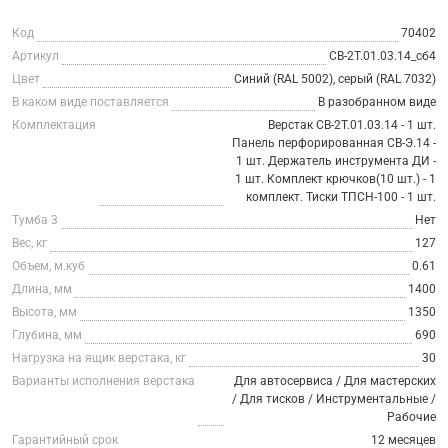
Код
70402
Артикул
СВ-2Т.01.03.14_сб4
Цвет
Синий (RAL 5002), серый (RAL 7032)
В каком виде поставляется
В разобранном виде
Комплектация
Верстак СВ-2Т.01.03.14 - 1 шт.
Панель перфорированная СВ-Э.14 -
1 шт. Держатель инструмента ДИ -
1 шт. Комплект крючков(10 шт.) - 1
комплект. Тиски ТПСН-100 - 1 шт.
Тумба 3
Нет
Вес, кг
127
Объем, м.куб
0.61
Длина, мм
1400
Высота, мм
1350
Глубина, мм
690
Нагрузка на ящик верстака, кг
30
Варианты исполнения верстака
Для автосервиса / Для мастерских
/ Для тисков / Инструментальные /
Рабочие
Гарантийный срок
12 месяцев