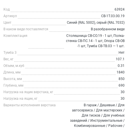
Код
63924
Артикул
СВ-1Т.03.00.19
Цвет
Синий (RAL 5002), серый (RAL 7032)
В каком виде поставляется
В разобранном виде
Комплектация
Столешница СВ-СО.19 - 1 шт, Полка-
стенка СВ-ПС.14 - 1 шт, Опора СВ-ОВ
-1 шт, Тумба СВ-ТВ.03 — 1 шт.
Тумба 3
Нет
Вес, кг
107.1
Объем, м.куб
0.31
Длина, мм
1840
Высота, мм
850
Глубина, мм
690
Нагрузка на ящик верстака, кг
30
Нагрузка на ящик, кг
30
Варианты исполнения верстака
В гараж / Дешевые / Для
автосервиса / Для мастерских /
Для тисков / Для учебных
заведений / Инструментальные /
Комбинированные / Рабочие /