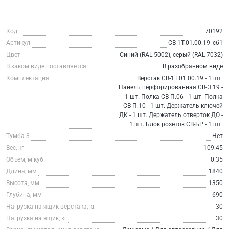
Код
70192
Артикул
СВ-1Т.01.00.19_сб1
Цвет
Синий (RAL 5002), серый (RAL 7032)
В каком виде поставляется
В разобранном виде
Комплектация
Верстак СВ-1Т.01.00.19 - 1 шт.
Панель перфорированная СВ-Э.19 -
1 шт. Полка СВ-П.06 - 1 шт. Полка
СВ-П.10 - 1 шт. Держатель ключей
ДК - 1 шт. Держатель отверток ДО -
1 шт. Блок розеток СВ-БР - 1 шт.
Тумба 3
Нет
Вес, кг
109.45
Объем, м.куб
0.35
Длина, мм
1840
Высота, мм
1350
Глубина, мм
690
Нагрузка на ящик верстака, кг
30
Нагрузка на ящик, кг
30