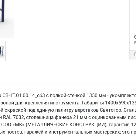
СВ-1Т.01.00.14_сб3 с полкой-стенкой 1350 мм - укомплект
 зоной для крепления инструмента. Габариты 1400х690х1
ой окраской под единую палитру верстаков Святогор. Ста
ый RAL 7032, столешница фанера 21 мм с оцинкованным ли
ль - ООО «МК» (МЕТАЛЛИЧЕСКИЕ КОНСТРУКЦИИ), гарантия 12
ых постов, гаражей и инструментальных мастерских; это