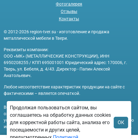
Фотогалерея
Отзывы
Контакты
© 2012-2026 region-tver.su - изготовление и продажа
металлической мебели в Твери.
Реквизиты компании:
ООО «МК» (МЕТАЛЛИЧЕСКИЕ КОНСТРУКЦИИ), ИНН
6950208255 / КПП 695001001 Юридический адрес: 170006, г.
Тверь, ул. Бебеля, д. 4/43. Директор - Папин Алексей
Анатольевич.
Любое несоответствие характеристик продукции на сайте с
фактическими – является опечаткой.
Вся информация на сайте region-tver.su носит исключительно
Продолжая пользоваться сайтом, вы
ознакомительный и справочный характер и ни при каких
соглашаетесь на обработку данных cookies
условиях не является публичной офертой. Всю дополнительную
для корректной работы сайта, анализа его
ОК
информацию можно узнать по телефонам указанным на сайте.
посещаемости и других целей,
предусмотренных
Политикой
.