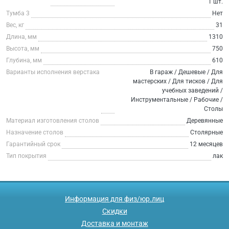
1 шт.
Тумба 3
Нет
Вес, кг
31
Длина, мм
1310
Высота, мм
750
Глубина, мм
610
Варианты исполнения верстака
В гараж / Дешевые / Для
мастерских / Для тисков / Для
учебных заведений /
Инструментальные / Рабочие /
Столы
Материал изготовления столов
Деревянные
Назначение столов
Столярные
Гарантийный срок
12 месяцев
Тип покрытия
лак
Информация для физ/юр.лиц
Скидки
Доставка и монтаж