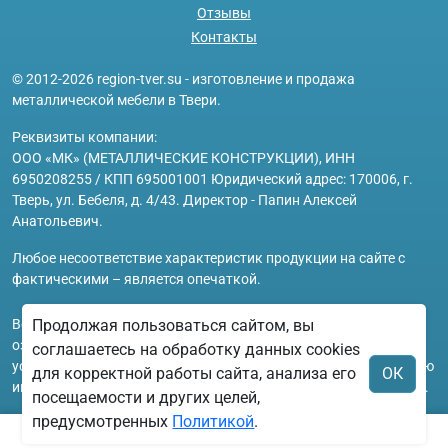
Отзывы
Контакты
© 2012-2026 region-tver.su - изготовление и продажа
металлической мебели в Твери.
Реквизиты компании:
ООО «МК» (МЕТАЛЛИЧЕСКИЕ КОНСТРУКЦИИ), ИНН
6950208255 / КПП 695001001 Юридический адрес: 170006, г.
Тверь, ул. Бебеля, д. 4/43. Директор - Папин Алексей
Анатольевич.
Любое несоответствие характеристик продукции на сайте с
фактическими – является опечаткой.
Вся информация на сайте region-tver.su носит исключительно
Продолжая пользоваться сайтом, вы
ознакомительный и справочный характер и ни при каких
соглашаетесь на обработку данных cookies
условиях не является публичной офертой. Всю дополнительную
для корректной работы сайта, анализа его
ОК
информацию можно узнать по телефонам указанным на сайте.
посещаемости и других целей,
предусмотренных
Политикой
.