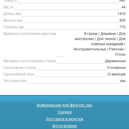
Тумба 3
Нет
Вес, кг
44
Длина, мм
1470
Высота, мм
850
Глубина, мм
770
Варианты исполнения верстака
В гараж / Дешевые / Для
мастерских / Для тисков / Для
учебных заведений /
Инструментальные / Рабочие /
Столы
Материал изготовления столов
Деревянные
Назначение столов
Столярные
Гарантийный срок
12 месяцев
Тип покрытия
лак
Информация для физ/юр.лиц
Скидки
Доставка и монтаж
Фотогалерея