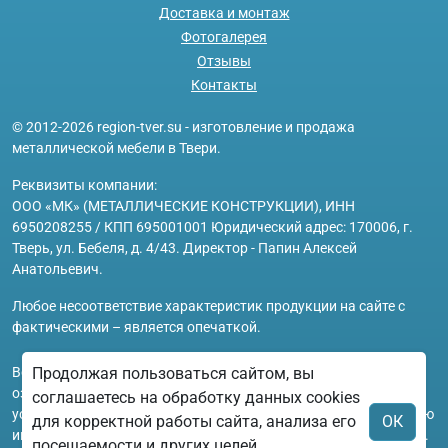
Доставка и монтаж
Фотогалерея
Отзывы
Контакты
© 2012-2026 region-tver.su - изготовление и продажа
металлической мебели в Твери.
Реквизиты компании:
ООО «МК» (МЕТАЛЛИЧЕСКИЕ КОНСТРУКЦИИ), ИНН
6950208255 / КПП 695001001 Юридический адрес: 170006, г.
Тверь, ул. Бебеля, д. 4/43. Директор - Папин Алексей
Анатольевич.
Любое несоответствие характеристик продукции на сайте с
фактическими – является опечаткой.
Вся информация на сайте region-tver.su носит исключительно
Продолжая пользоваться сайтом, вы
ознакомительный и справочный характер и ни при каких
соглашаетесь на обработку данных cookies
условиях не является публичной офертой. Всю дополнительную
для корректной работы сайта, анализа его
ОК
информацию можно узнать по телефонам указанным на сайте.
посещаемости и других целей,