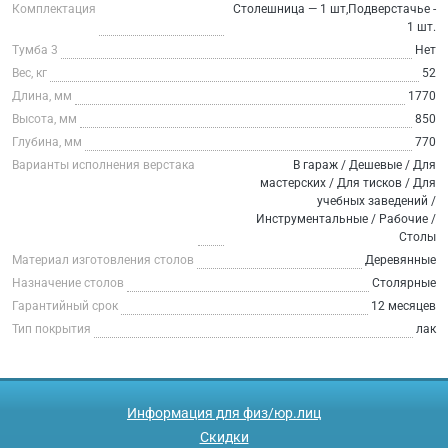
Комплектация
Столешница — 1 шт,Подверстачье -
1 шт.
Тумба 3
Нет
Вес, кг
52
Длина, мм
1770
Высота, мм
850
Глубина, мм
770
Варианты исполнения верстака
В гараж / Дешевые / Для
мастерских / Для тисков / Для
учебных заведений /
Инструментальные / Рабочие /
Столы
Материал изготовления столов
Деревянные
Назначение столов
Столярные
Гарантийный срок
12 месяцев
Тип покрытия
лак
Информация для физ/юр.лиц
Скидки