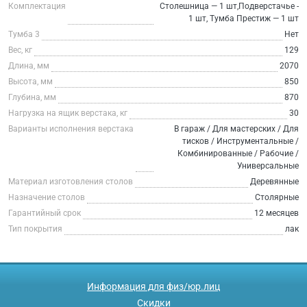
Комплектация
Столешница — 1 шт,Подверстачье -
1 шт, Тумба Престиж — 1 шт
Тумба 3
Нет
Вес, кг
129
Длина, мм
2070
Высота, мм
850
Глубина, мм
870
Нагрузка на ящик верстака, кг
30
Варианты исполнения верстака
В гараж / Для мастерских / Для
тисков / Инструментальные /
Комбинированные / Рабочие /
Универсальные
Материал изготовления столов
Деревянные
Назначение столов
Столярные
Гарантийный срок
12 месяцев
Тип покрытия
лак
Информация для физ/юр.лиц
Скидки