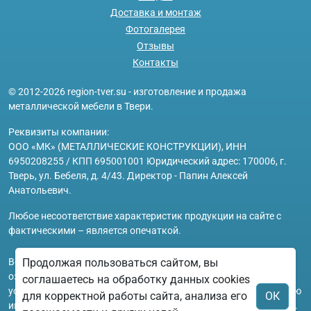
Доставка и монтаж
Фотогалерея
Отзывы
Контакты
© 2012-2026 region-tver.su - изготовление и продажа
металлической мебели в Твери.
Реквизиты компании:
ООО «МК» (МЕТАЛЛИЧЕСКИЕ КОНСТРУКЦИИ), ИНН
6950208255 / КПП 695001001 Юридический адрес: 170006, г.
Тверь, ул. Бебеля, д. 4/43. Директор - Папин Алексей
Анатольевич.
Любое несоответствие характеристик продукции на сайте с
фактическими – является опечаткой.
Вся информация на сайте region-tver.su носит исключительно
Продолжая пользоваться сайтом, вы
ознакомительный и справочный характер и ни при каких
соглашаетесь на обработку данных cookies
условиях не является публичной офертой. Всю дополнительную
для корректной работы сайта, анализа его
ОК
информацию можно узнать по телефонам указанным на сайте.