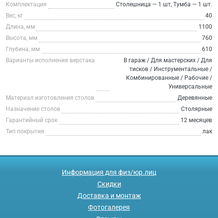
Комплектация
Столешница — 1 шт, Тумба — 1 шт.
Вес, кг
40
Длина, мм
1100
Высота, мм
760
Глубина, мм
610
Варианты исполнения верстака
В гараж / Для мастерских / Для
тисков / Инструментальные /
Комбинированные / Рабочие /
Универсальные
Материал изготовления столов
Деревянные
Назначение столов
Столярные
Гарантийный срок
12 месяцев
Тип покрытия
лак
Информация для физ/юр.лиц
Скидки
Доставка и монтаж
Фотогалерея