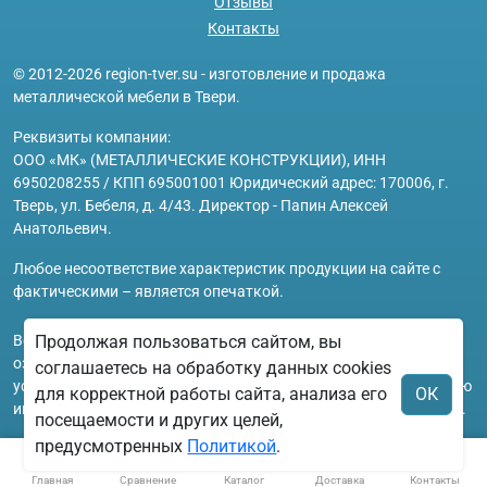
Отзывы
Контакты
© 2012-2026 region-tver.su - изготовление и продажа
металлической мебели в Твери.
Реквизиты компании:
ООО «МК» (МЕТАЛЛИЧЕСКИЕ КОНСТРУКЦИИ), ИНН
6950208255 / КПП 695001001 Юридический адрес: 170006, г.
Тверь, ул. Бебеля, д. 4/43. Директор - Папин Алексей
Анатольевич.
Любое несоответствие характеристик продукции на сайте с
фактическими – является опечаткой.
Вся информация на сайте region-tver.su носит исключительно
Продолжая пользоваться сайтом, вы
ознакомительный и справочный характер и ни при каких
соглашаетесь на обработку данных cookies
условиях не является публичной офертой. Всю дополнительную
для корректной работы сайта, анализа его
ОК
информацию можно узнать по телефонам указанным на сайте.
посещаемости и других целей,
предусмотренных
Политикой
.
Главная
Сравнение
Каталог
Доставка
Контакты