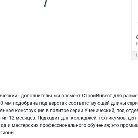
ический - дополнительный элемент СтройИнвест для разме
00 мм подобрана под верстак соответствующей длины сери
янная конструкция в палитре серии Ученический, под отдел
нтия 12 месяцев. Подходит для колледжей, техникумов, це
уда и мастерских профессионального обучения; это промы
егионы.