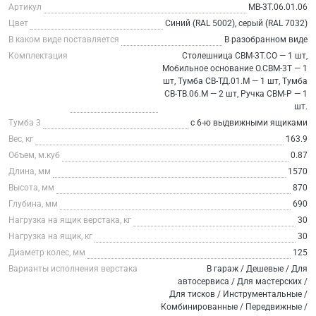
Артикул
МВ-3Т.06.01.06
Цвет
Синий (RAL 5002), серый (RAL 7032)
В каком виде поставляется
В разобранном виде
Комплектация
Столешница СВМ-3Т.СО — 1 шт,
Мобильное основание О.СВМ-3Т — 1
шт, Тумба СВ-ТД.01.М — 1 шт, Тумба
СВ-ТВ.06.М — 2 шт, Ручка СВМ-Р — 1
шт.
Тумба 3
с 6-ю выдвижными ящиками
Вес, кг
163.9
Объем, м.куб
0.87
Длина, мм
1570
Высота, мм
870
Глубина, мм
690
Нагрузка на ящик верстака, кг
30
Нагрузка на ящик, кг
30
Диаметр колес, мм
125
Варианты исполнения верстака
В гараж / Дешевые / Для
автосервиса / Для мастерских /
Для тисков / Инструментальные /
Комбинированные / Передвижные /