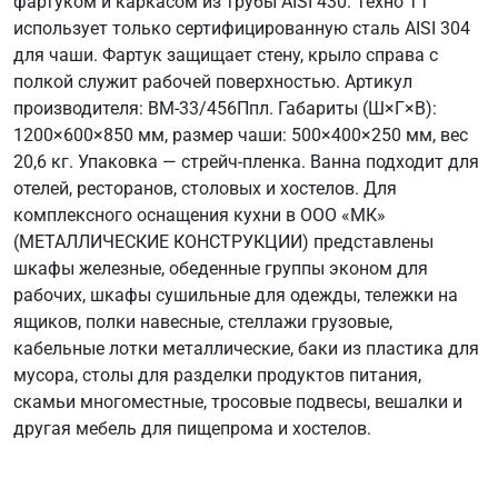
фартуком и каркасом из трубы AISI 430. Техно ТТ
использует только сертифицированную сталь AISI 304
для чаши. Фартук защищает стену, крыло справа с
полкой служит рабочей поверхностью. Артикул
производителя: ВМ-33/456Ппл. Габариты (Ш×Г×В):
1200×600×850 мм, размер чаши: 500×400×250 мм, вес
20,6 кг. Упаковка — стрейч-пленка. Ванна подходит для
отелей, ресторанов, столовых и хостелов. Для
комплексного оснащения кухни в ООО «МК»
(МЕТАЛЛИЧЕСКИЕ КОНСТРУКЦИИ) представлены
шкафы железные, обеденные группы эконом для
рабочих, шкафы сушильные для одежды, тележки на
ящиков, полки навесные, стеллажи грузовые,
кабельные лотки металлические, баки из пластика для
мусора, столы для разделки продуктов питания,
скамьи многоместные, тросовые подвесы, вешалки и
другая мебель для пищепрома и хостелов.