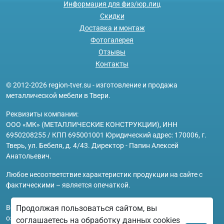
Информация для физ/юр.лиц
Скидки
Доставка и монтаж
Фотогалерея
Отзывы
Контакты
© 2012-2026 region-tver.su - изготовление и продажа
металлической мебели в Твери.
Реквизиты компании:
ООО «МК» (МЕТАЛЛИЧЕСКИЕ КОНСТРУКЦИИ), ИНН
6950208255 / КПП 695001001 Юридический адрес: 170006, г.
Тверь, ул. Бебеля, д. 4/43. Директор - Папин Алексей
Анатольевич.
Любое несоответствие характеристик продукции на сайте с
фактическими – является опечаткой.
Вся информация на сайте region-tver.su носит исключительно
Продолжая пользоваться сайтом, вы
ознакомительный и справочный характер и ни при каких
соглашаетесь на обработку данных cookies