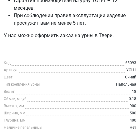
Гарантия производителя на урну УОН-1 – 12
месяцев;
При соблюдении правил эксплуатации изделие
прослужит вам не менее 5 лет.
У нас можно оформить заказ на урны в Твери.
Код
65093
Артикул
УОН1
Цвет
Синий
Тип крепления урны
Напольная
Вес, кг
18
Объем, м.куб
0.18
Высота, мм
900
Ширина, мм
500
Глубина, мм
400
Наличие пепельницы
Нет