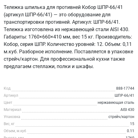
Тележка шпилька для противней Кобор ШПР-66/41
(артикул ШПР-66/41) — это оборудование для
транспортировки противней. Артикул: ШПР-66/41.
Тележка изготовлена из нержавеющей стали AISI 430.
Габариты: 1760×660×410 мм, вес 15 кг. Производитель:
Кобор, серия ШПР. Количество уровней: 12. Объем: 0,11
м.куб. Разборное исполнение. Поставляется в упаковке
стрейч/картон. Для профессиональной кухни также
предлагаем стеллажи, полки и шкафы.
Код
888-17744
Артикул
ШПР-66/41
Цвет
нержавеющая сталь
Материал
AISI 430
Упаковка
стрейч/картон
Вес, кг
15
Объем, м.куб
0.11
Высота, мм
1760