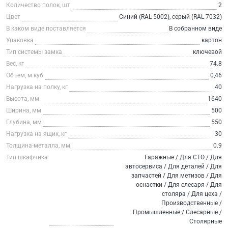
Количество полок, шт
2
Цвет
Синий (RAL 5002), серый (RAL 7032)
В каком виде поставляется
В собранном виде
Упаковка
картон
Тип системы замка
ключевой
Вес, кг
74.8
Объем, м.куб
0,46
Нагрузка на полку, кг
40
Высота, мм
1640
Ширина, мм
500
Глубина, мм
550
Нагрузка на ящик, кг
30
Толщина-металла, мм
0.9
Тип шкафчика
Гаражные / Для СТО / Для
автосервиса / Для деталей / Для
запчастей / Для метизов / Для
оснастки / Для слесаря / Для
столяра / Для цеха /
Производственные /
Промышленные / Слесарные /
Столярные