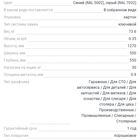
Цвет
Синий (RAL 5002), серый (RAL 7032)
В каком виде поставляется
В собранном виде
Упаковка
картон
Тип системы замка
ключевой
Вес, кг
73.6
Объем, м.куб
0.35
Высота, мм
1270
Ширина, мм
500
Глубина, мм
550
Нагрузка на ящик, кг
30
Толщина-металла, мм
0.9
Тип шкафчика
Гаражные / Для СТО / Для
автосервиса / Для деталей / Для
запчастей / Для метизов / Для
оснастки / Для слесаря / Для
столяра / Для цеха /
Производственные /
Промышленные / Слесарные /
Столярные
Гарантийный срок
1 год
Тип покрытия
порошковое