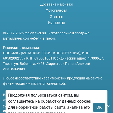
Доставка и монтаж
Фотогалерея
Отзывы
Контакты
© 2012-2026 region-tver.su - изготовление и продажа
металлической мебели в Твери.
Реквизиты компании:
ООО «МК» (МЕТАЛЛИЧЕСКИЕ КОНСТРУКЦИИ), ИНН
6950208255 / КПП 695001001 Юридический адрес: 170006, г.
Тверь, ул. Бебеля, д. 4/43. Директор - Папин Алексей
Анатольевич.
Любое несоответствие характеристик продукции на сайте с
фактическими – является опечаткой.
Вся информация на сайте region-tver.su носит исключительно
Продолжая пользоваться сайтом, вы
ознакомительный и справочный характер и ни при каких
соглашаетесь на обработку данных cookies
условиях не является публичной офертой. Всю дополнительную
для корректной работы сайта, анализа его
ОК
информацию можно узнать по телефонам указанным на сайте.