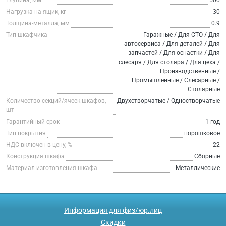
Нагрузка на ящик, кг
30
Толщина-металла, мм
0.9
Тип шкафчика
Гаражные / Для СТО / Для
автосервиса / Для деталей / Для
запчастей / Для оснастки / Для
слесаря / Для столяра / Для цеха /
Производственные /
Промышленные / Слесарные /
Столярные
Количество секций/ячеек шкафов,
Двухстворчатые / Одностворчатые
шт
Гарантийный срок
1 год
Тип покрытия
порошковое
НДС включен в цену, %
22
Конструкция шкафа
Сборные
Материал изготовления шкафа
Металлические
Информация для физ/юр.лиц
Скидки