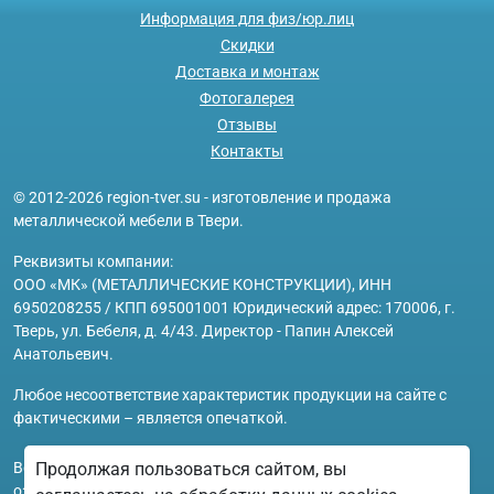
Информация для физ/юр.лиц
Скидки
Доставка и монтаж
Фотогалерея
Отзывы
Контакты
© 2012-2026 region-tver.su - изготовление и продажа
металлической мебели в Твери.
Реквизиты компании:
ООО «МК» (МЕТАЛЛИЧЕСКИЕ КОНСТРУКЦИИ), ИНН
6950208255 / КПП 695001001 Юридический адрес: 170006, г.
Тверь, ул. Бебеля, д. 4/43. Директор - Папин Алексей
Анатольевич.
Любое несоответствие характеристик продукции на сайте с
фактическими – является опечаткой.
Вся информация на сайте region-tver.su носит исключительно
Продолжая пользоваться сайтом, вы
ознакомительный и справочный характер и ни при каких