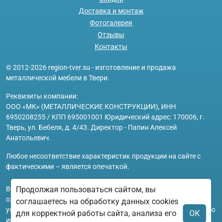
Доставка и монтаж
Фотогалерея
Отзывы
Контакты
© 2012-2026 region-tver.su - изготовление и продажа
металлической мебели в Твери.
Реквизиты компании:
ООО «МК» (МЕТАЛЛИЧЕСКИЕ КОНСТРУКЦИИ), ИНН
6950208255 / КПП 695001001 Юридический адрес: 170006, г.
Тверь, ул. Бебеля, д. 4/43. Директор - Папин Алексей
Анатольевич.
Любое несоответствие характеристик продукции на сайте с
фактическими – является опечаткой.
Вся информация на сайте region-tver.su носит исключительно
Продолжая пользоваться сайтом, вы
ознакомительный и справочный характер и ни при каких
соглашаетесь на обработку данных cookies
условиях не является публичной офертой. Всю дополнительную
для корректной работы сайта, анализа его
ОК
информацию можно узнать по телефонам указанным на сайте.