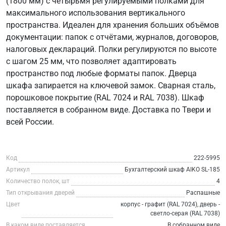
(1800 мм) с четырьмя регулируемыми полками для
максимального использования вертикального
пространства. Идеален для хранения больших объёмов
документации: папок с отчётами, журналов, договоров,
налоговых деклараций. Полки регулируются по высоте
с шагом 25 мм, что позволяет адаптировать
пространство под любые форматы папок. Дверца
шкафа запирается на ключевой замок. Сварная сталь,
порошковое покрытие (RAL 7024 и RAL 7038). Шкаф
поставляется в собранном виде. Доставка по Твери и
всей России.
Код
222-5995
Артикул
Бухгалтерский шкаф AIKO SL-185
Количество полок, шт
4
Тип открывания дверей
Распашные
Цвет
корпус - графит (RAL 7024), дверь -
светло-серая (RAL 7038)
В каком виде поставляется
В собранном виде