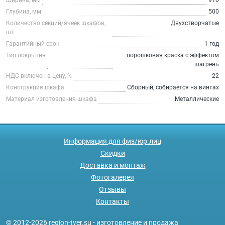
Глубина, мм
500
Количество секций/ячеек шкафов,
Двухстворчатые
шт
Гарантийный срок
1 год
Тип покрытия
порошковая краска с эффектом
шагрень
НДС включен в цену, %
22
Конструкция шкафа
Сборный, собирается на винтах
Материал изготовления шкафа
Металлические
Информация для физ/юр.лиц
Скидки
Доставка и монтаж
Фотогалерея
Отзывы
Контакты
© 2012-2026 region-tver.su - изготовление и продажа