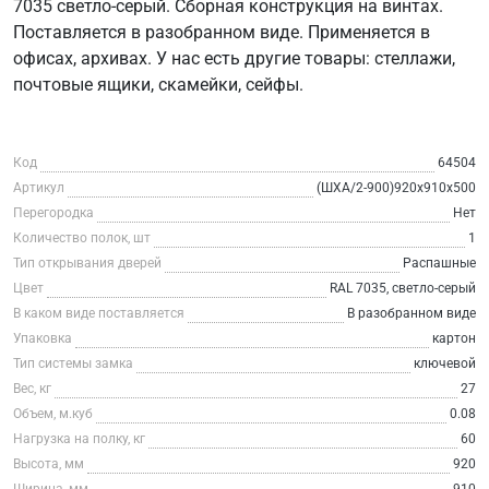
7035 светло-серый. Сборная конструкция на винтах.
Поставляется в разобранном виде. Применяется в
офисах, архивах. У нас есть другие товары: стеллажи,
почтовые ящики, скамейки, сейфы.
Код
64504
Артикул
(ШХА/2-900)920x910x500
Перегородка
Нет
Количество полок, шт
1
Тип открывания дверей
Распашные
Цвет
RAL 7035, светло-серый
В каком виде поставляется
В разобранном виде
Упаковка
картон
Тип системы замка
ключевой
Вес, кг
27
Объем, м.куб
0.08
Нагрузка на полку, кг
60
Высота, мм
920
Ширина, мм
910